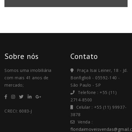
Sobre nós
Contato
Somos uma imobiliária
Praça Isai Leiner, 18 - Jd.
com mais 41 anos de
Bonfiglioli - 05592-140 -
mercado;
São Paulo - SP
Telefone : +55 (11)
2714-8500
Celular : +55 (11) 99937-
CRECI: 6083-J
3878
Venda :
floridaimoveisvendas@gmail.