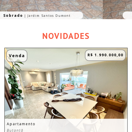
Sobrado
|
Jardim Santos Dumont
Venda
|
R$ 645.000,00
NOVIDADES
R$ 1.990.000,00
Venda
Apartamento
Butantã