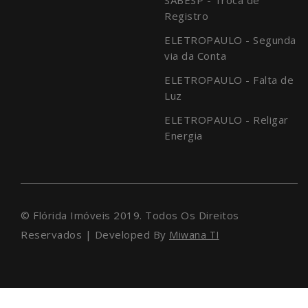
Registro
ELETROPAULO - Segunda
via da Conta
ELETROPAULO - Falta de
Luz
ELETROPAULO - Religar
Energia
© Flórida Imóveis 2019. Todos Os Direitos
Reservados | Developed By
Miwana TI