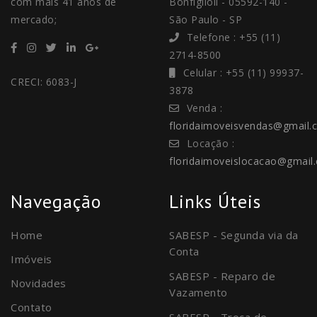
com mais 41 anos de
Bonfiglioli - 05592-140 -
mercado;
São Paulo - SP
Telefone : +55 (11)
2714-8500
Celular : +55 (11) 99937-
CRECI: 6083-J
3878
Venda :
floridaimoveisvendas@gmail.
Locação :
floridaimoveislocacao@gmail
Navegação
Links Úteis
Home
SABESP - Segunda via da
Conta
Imóveis
SABESP - Reparo de
Novidades
Vazamento
Contato
SABESP - Troca de