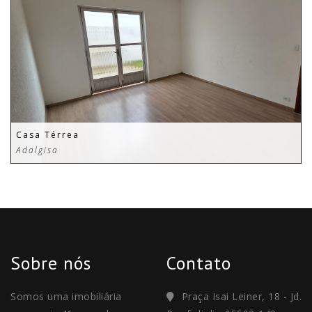
Casa Térrea
Adalgisa
Sobre nós
Contato
Somos uma imobiliária
Praça Isai Leiner, 18 - Jd.