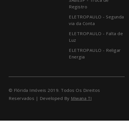
Registro
ELETROPAULO - Segunda
via da Conta
ELETROPAULO - Falta de
Luz
ELETROPAULO - Religar
Energia
© Flórida Imóveis 2019. Todos Os Direitos
Reservados | Developed By
Miwana TI