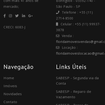
com mais 41 anos de
Bonfiglioli - 05592-140 -
mercado;
São Paulo - SP
Telefone : +55 (11)
2714-8500
Celular : +55 (11) 99937-
CRECI: 6083-J
3878
Venda :
floridaimoveisvendas@gmail.
Locação :
floridaimoveislocacao@gmail
Navegação
Links Úteis
Home
SABESP - Segunda via da
Conta
Imóveis
SABESP - Reparo de
Novidades
Vazamento
Contato
SABESP - Troca de