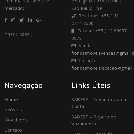
com mais 41 anos de
Bonfiglioli - 05592-140 -
mercado;
São Paulo - SP
Telefone : +55 (11)
2714-8500
Celular : +55 (11) 99937-
CRECI: 6083-J
3878
Venda :
floridaimoveisvendas@gmail.
Locação :
floridaimoveislocacao@gmail
Navegação
Links Úteis
Home
SABESP - Segunda via da
Conta
Imóveis
SABESP - Reparo de
Novidades
Vazamento
Contato
SABESP - Troca de