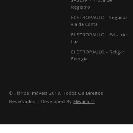
Registro
ELETROPAULO - Segunda
via da Conta
ELETROPAULO - Falta de
Luz
ELETROPAULO - Religar
Energia
© Flórida Imóveis 2019. Todos Os Direitos
Reservados | Developed By
Miwana TI