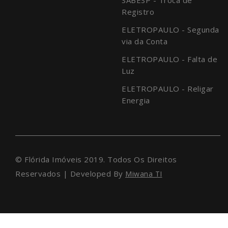
Registro
ELETROPAULO - Segunda
via da Conta
ELETROPAULO - Falta de
Luz
ELETROPAULO - Religar
Energia
© Flórida Imóveis 2019. Todos Os Direitos
Reservados | Developed By
Miwana TI