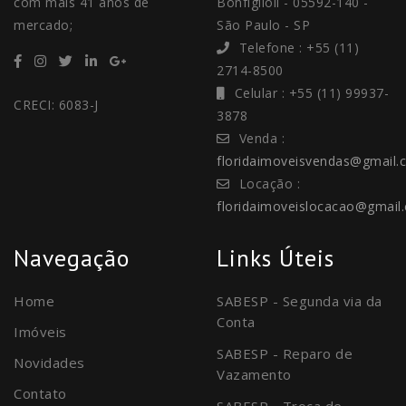
com mais 41 anos de
Bonfiglioli - 05592-140 -
mercado;
São Paulo - SP
Telefone : +55 (11)
2714-8500
Celular : +55 (11) 99937-
CRECI: 6083-J
3878
Venda :
floridaimoveisvendas@gmail.
Locação :
floridaimoveislocacao@gmail
Navegação
Links Úteis
Home
SABESP - Segunda via da
Conta
Imóveis
SABESP - Reparo de
Novidades
Vazamento
Contato
SABESP - Troca de