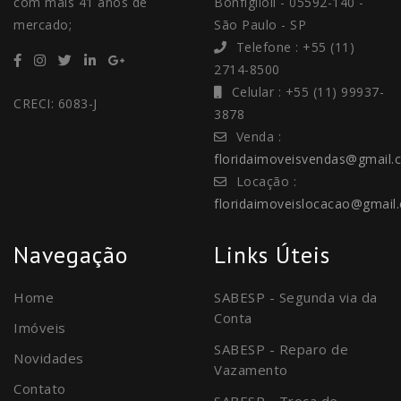
com mais 41 anos de
Bonfiglioli - 05592-140 -
mercado;
São Paulo - SP
Telefone : +55 (11)
2714-8500
Celular : +55 (11) 99937-
CRECI: 6083-J
3878
Venda :
floridaimoveisvendas@gmail.
Locação :
floridaimoveislocacao@gmail
Navegação
Links Úteis
Home
SABESP - Segunda via da
Conta
Imóveis
SABESP - Reparo de
Novidades
Vazamento
Contato
SABESP - Troca de