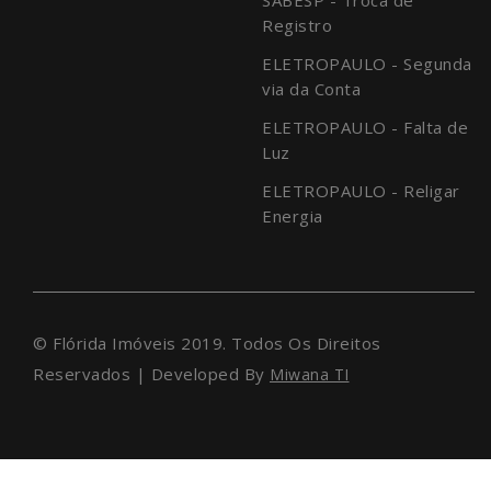
Registro
ELETROPAULO - Segunda
via da Conta
ELETROPAULO - Falta de
Luz
ELETROPAULO - Religar
Energia
© Flórida Imóveis 2019. Todos Os Direitos
Reservados | Developed By
Miwana TI