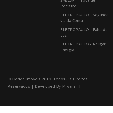
Registro
ELETROPAULO - Segunda
via da Conta
ELETROPAULO - Falta de
Luz
ELETROPAULO - Religar
Energia
© Flórida Imóveis 2019. Todos Os Direitos
Reservados | Developed By
Miwana TI