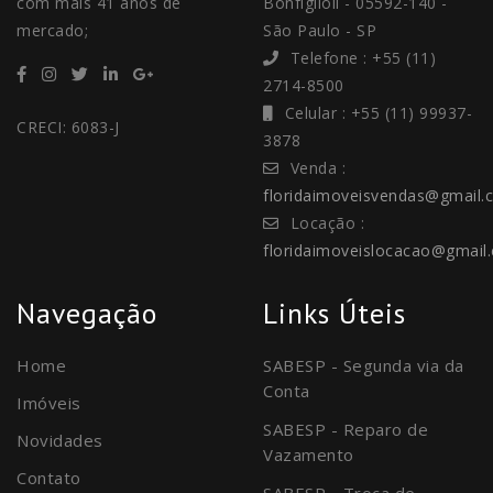
com mais 41 anos de
Bonfiglioli - 05592-140 -
mercado;
São Paulo - SP
Telefone : +55 (11)
2714-8500
Celular : +55 (11) 99937-
CRECI: 6083-J
3878
Venda :
floridaimoveisvendas@gmail.
Locação :
floridaimoveislocacao@gmail
Navegação
Links Úteis
Home
SABESP - Segunda via da
Conta
Imóveis
SABESP - Reparo de
Novidades
Vazamento
Contato
SABESP - Troca de