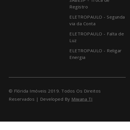
Registro
ELETROPAULO - Segunda
via da Conta
ELETROPAULO - Falta de
Luz
ELETROPAULO - Religar
Energia
© Flórida Imóveis 2019. Todos Os Direitos
Reservados | Developed By
Miwana TI