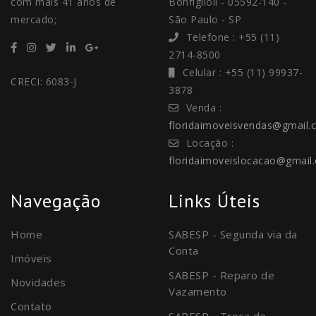
com mais 41 anos de
Bonfiglioli - 05592-140 -
mercado;
São Paulo - SP
Telefone : +55 (11)
2714-8500
Celular : +55 (11) 99937-
CRECI: 6083-J
3878
Venda :
floridaimoveisvendas@gmail.
Locação :
floridaimoveislocacao@gmail
Navegação
Links Úteis
Home
SABESP - Segunda via da
Conta
Imóveis
SABESP - Reparo de
Novidades
Vazamento
Contato
SABESP - Troca de