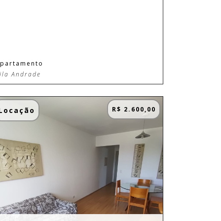
partamento
ila Andrade
R$ 2.600,00
Locação