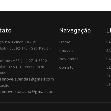
tato
Navegação
L
Home
SA
ça Isai Leiner, 18 - Jd.
lioli - 05592-140 - São Paulo -
Imóveis
SA
Novidades
SA
lefone : +55 (11) 2714-8500
ular : +55 (11) 99937-3878
Contato
EL
nda :
EL
daimoveisvendas@gmail.com
EL
cação :
daimoveislocacao@gmail.com