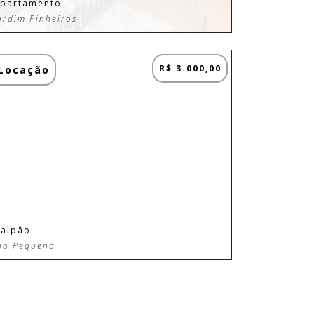
partamento
ardim Pinheiros
R$ 3.000,00
Locação
alpâo
io Pequeno