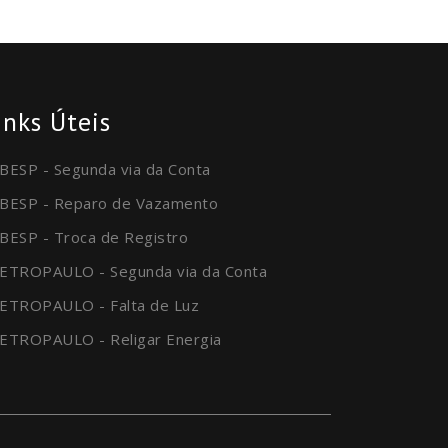
inks Úteis
BESP - Segunda via da Conta
BESP - Reparo de Vazamento
BESP - Troca de Registro
ETROPAULO - Segunda via da Conta
ETROPAULO - Falta de Luz
ETROPAULO - Religar Energia