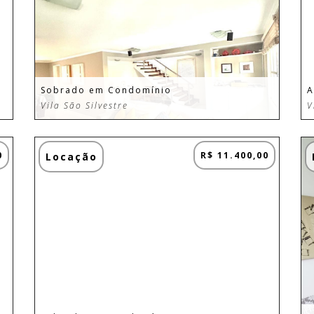
Sobrado em Condomínio
A
Vila São Silvestre
V
0
R$ 11.400,00
Locação