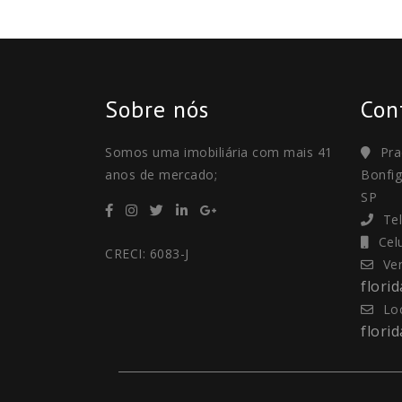
Sobre nós
Con
Somos uma imobiliária com mais 41
Pra
anos de mercado;
Bonfig
SP
Te
Cel
CRECI: 6083-J
Ve
flori
Lo
flori