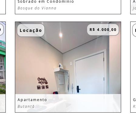
Sobrado em Condomínio
A
Bosque do Vianna
J
0
R$ 4.000,00
Locação
Apartamento
G
Butantã
R