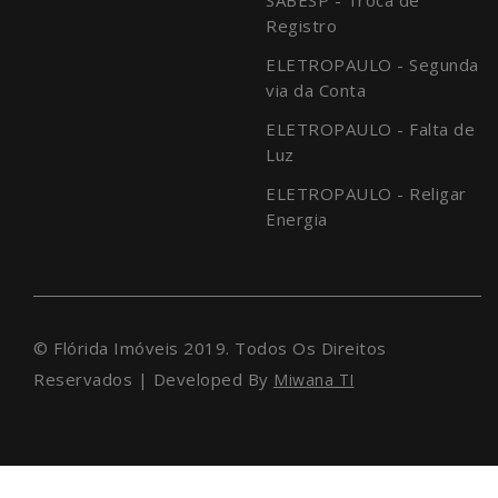
Registro
ELETROPAULO - Segunda
via da Conta
ELETROPAULO - Falta de
Luz
ELETROPAULO - Religar
Energia
© Flórida Imóveis 2019. Todos Os Direitos
Reservados | Developed By
Miwana TI