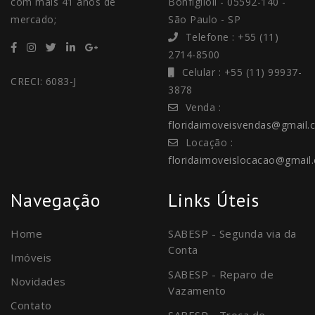
com mais 41 anos de
Bonfiglioli - 05592-140 -
mercado;
São Paulo - SP
Telefone : +55 (11)
2714-8500
Celular : +55 (11) 99937-
CRECI: 6083-J
3878
Venda :
floridaimoveisvendas@gmail.
Locação :
floridaimoveislocacao@gmail
Navegação
Links Úteis
Home
SABESP - Segunda via da
Conta
Imóveis
SABESP - Reparo de
Novidades
Vazamento
Contato
SABESP - Troca de