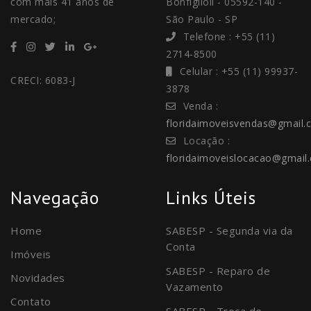
com mais 41 anos de
Bonfiglioli - 05592-140 -
mercado;
São Paulo - SP
Telefone : +55 (11)
2714-8500
Celular : +55 (11) 99937-
CRECI: 6083-J
3878
Venda :
floridaimoveisvendas@gmail.
Locação :
floridaimoveislocacao@gmail
Navegação
Links Úteis
Home
SABESP - Segunda via da
Conta
Imóveis
SABESP - Reparo de
Novidades
Vazamento
Contato
SABESP - Troca de