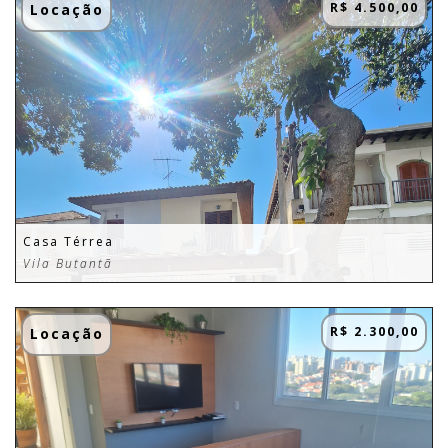
R$ 4.500,00
Locação
Casa Térrea
Vila Butantã
R$ 2.300,00
Locação