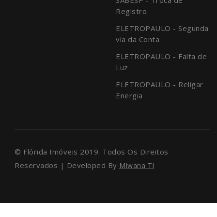
Registro
ELETROPAULO - Segunda
via da Conta
ELETROPAULO - Falta de
Luz
ELETROPAULO - Religar
Energia
© Flórida Imóveis 2019. Todos Os Direitos
Reservados | Developed By
Miwana TI