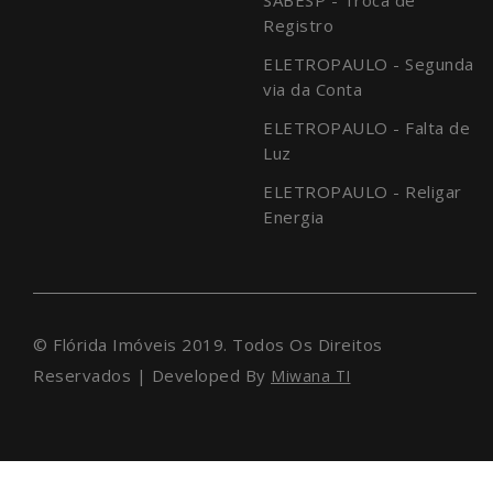
Registro
ELETROPAULO - Segunda
via da Conta
ELETROPAULO - Falta de
Luz
ELETROPAULO - Religar
Energia
© Flórida Imóveis 2019. Todos Os Direitos
Reservados | Developed By
Miwana TI