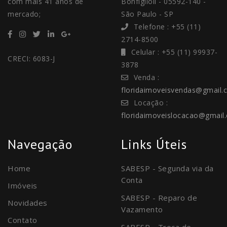
com mais 41 anos de
Bonfiglioli - 05592-140 -
mercado;
São Paulo - SP
Telefone : +55 (11)
2714-8500
Celular : +55 (11) 99937-
CRECI: 6083-J
3878
Venda :
floridaimoveisvendas@gmail.
Locação :
floridaimoveislocacao@gmail
Navegação
Links Úteis
Home
SABESP - Segunda via da
Conta
Imóveis
SABESP - Reparo de
Novidades
Vazamento
Contato
SABESP - Troca de