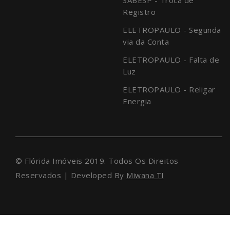
Registro
ELETROPAULO - Segunda
via da Conta
ELETROPAULO - Falta de
Luz
ELETROPAULO - Religar
Energia
© Flórida Imóveis 2019. Todos Os Direitos
Reservados | Developed By
Miwana TI