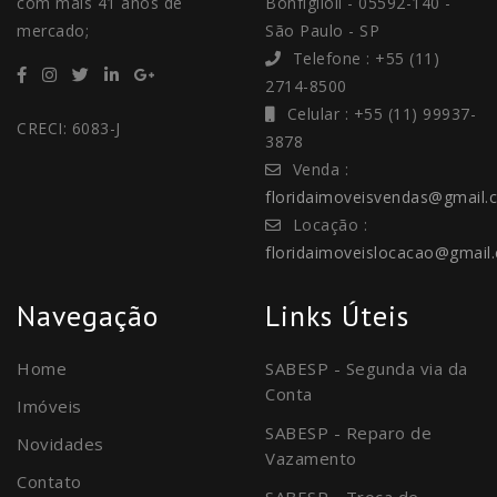
com mais 41 anos de
Bonfiglioli - 05592-140 -
mercado;
São Paulo - SP
Telefone : +55 (11)
2714-8500
Celular : +55 (11) 99937-
CRECI: 6083-J
3878
Venda :
floridaimoveisvendas@gmail.
Locação :
floridaimoveislocacao@gmail
Navegação
Links Úteis
Home
SABESP - Segunda via da
Conta
Imóveis
SABESP - Reparo de
Novidades
Vazamento
Contato
SABESP - Troca de