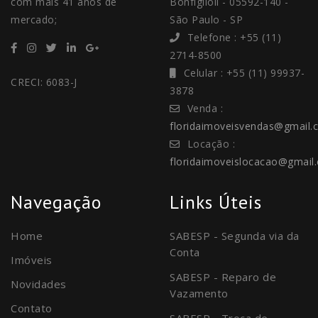
com mais 41 anos de
Bonfiglioli - 05592-140 -
mercado;
São Paulo - SP
Telefone : +55 (11)
2714-8500
Celular : +55 (11) 99937-
CRECI: 6083-J
3878
Venda :
floridaimoveisvendas@gmail.
Locação :
floridaimoveislocacao@gmail
Navegação
Links Úteis
Home
SABESP - Segunda via da
Conta
Imóveis
SABESP - Reparo de
Novidades
Vazamento
Contato
SABESP - Troca de