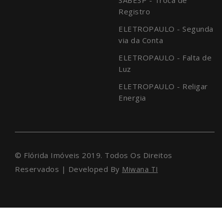
Registro
ELETROPAULO - Segunda
via da Conta
ELETROPAULO - Falta de
Luz
ELETROPAULO - Religar
Energia
© Flórida Imóveis 2019. Todos Os Direitos
Reservados | Developed By
Miwana TI