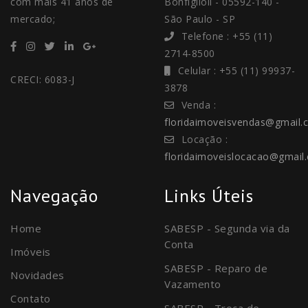
com mais 41 anos de
Bonfiglioli - 05592-140 -
mercado;
São Paulo - SP
Telefone : +55 (11)
2714-8500
Celular : +55 (11) 99937-
CRECI: 6083-J
3878
Venda :
floridaimoveisvendas@gmail.
Locação :
floridaimoveislocacao@gmail
Navegação
Links Úteis
Home
SABESP - Segunda via da
Conta
Imóveis
SABESP - Reparo de
Novidades
Vazamento
Contato
SABESP - Troca de