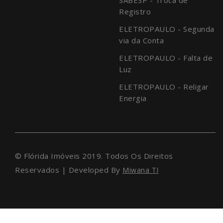
Registro
ELETROPAULO - Segunda
via da Conta
ELETROPAULO - Falta de
Luz
ELETROPAULO - Religar
Energia
© Flórida Imóveis 2019. Todos Os Direitos
Reservados | Developed By
Miwana TI