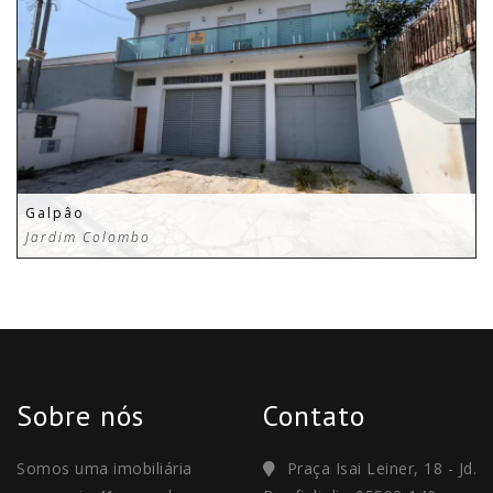
Galpâo
Jardim Colombo
Sobre nós
Contato
Somos uma imobiliária
Praça Isai Leiner, 18 - Jd.