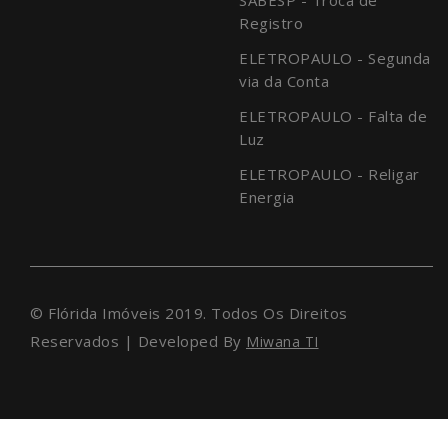
Registro
ELETROPAULO - Segunda
via da Conta
ELETROPAULO - Falta de
Luz
ELETROPAULO - Religar
Energia
© Flórida Imóveis 2019. Todos Os Direitos
Reservados | Developed By
Miwana TI