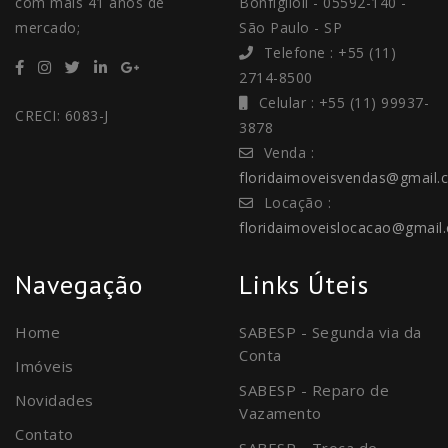
com mais 41 anos de
Bonfiglioli - 05592-140 -
mercado;
São Paulo - SP
Telefone : +55 (11)
2714-8500
Celular : +55 (11) 99937-
CRECI: 6083-J
3878
Venda :
floridaimoveisvendas@gmail.
Locação :
floridaimoveislocacao@gmail
Navegação
Links Úteis
Home
SABESP - Segunda via da
Conta
Imóveis
SABESP - Reparo de
Novidades
Vazamento
Contato
SABESP - Troca de