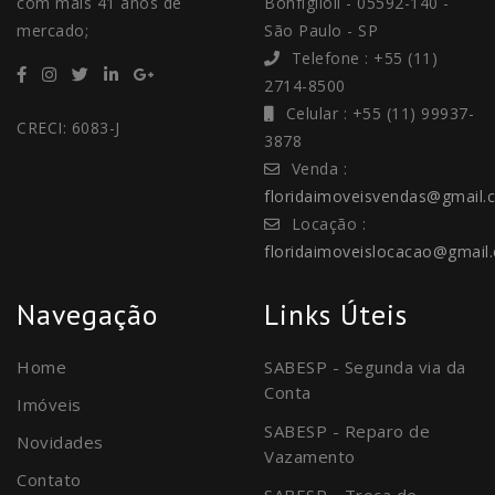
com mais 41 anos de
Bonfiglioli - 05592-140 -
mercado;
São Paulo - SP
Telefone : +55 (11)
2714-8500
Celular : +55 (11) 99937-
CRECI: 6083-J
3878
Venda :
floridaimoveisvendas@gmail.
Locação :
floridaimoveislocacao@gmail
Navegação
Links Úteis
Home
SABESP - Segunda via da
Conta
Imóveis
SABESP - Reparo de
Novidades
Vazamento
Contato
SABESP - Troca de