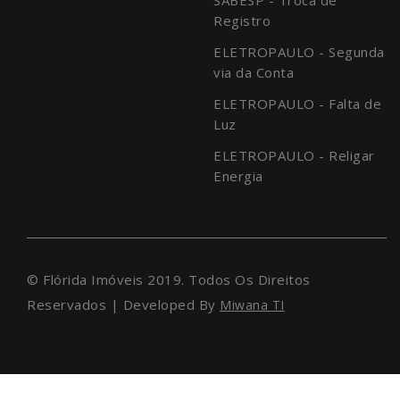
Registro
ELETROPAULO - Segunda
via da Conta
ELETROPAULO - Falta de
Luz
ELETROPAULO - Religar
Energia
© Flórida Imóveis 2019. Todos Os Direitos
Reservados | Developed By
Miwana TI