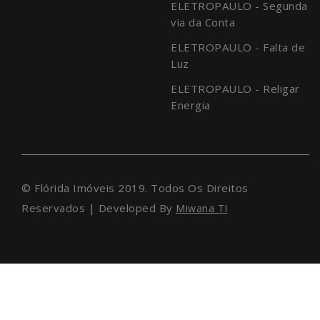
ELETROPAULO - Segunda
via da Conta
ELETROPAULO - Falta de
Luz
ELETROPAULO - Religar
Energia
© Flórida Imóveis 2019. Todos Os Direitos
Reservados | Developed By
Miwana TI